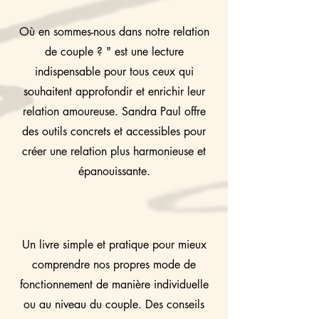
parole, qu’est-ce que nous 
apprenons sur nous-même et notre 
Où en sommes-nous dans notre relation
partenaire ? Le second nous interroge 
de couple ? " est une lecture
sur notre représentation du couple 
indispensable pour tous ceux qui
d’hier. Quelle est la réalité de notre 
souhaitent approfondir et enrichir leur
couple aujourd’hui ? Et enfin, qu’est-
relation amoureuse. Sandra Paul offre
ce que nous désirons véritablement ? 
des outils concrets et accessibles pour
Ces désirs sont-ils compatibles avec 
créer une relation plus harmonieuse et
ceux de l’être aimé ? Qu’est-ce que 
épanouissante.
nous décidons pour demain ? Vous 
l’aurez compris, la destination finale 
de ce chemin n’est pas de résoudre 
les conflits conjugaux, mais bien de 
prendre de la hauteur sur notre façon 
Un livre simple et pratique pour mieux
d’être en relation avec notre 
comprendre nos propres mode de
partenaire et de décider ensemble de 
fonctionnement de manière individuelle
notre future destination.

ou au niveau du couple. Des conseils