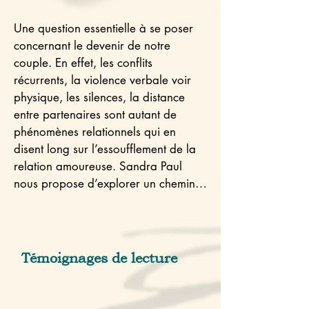
Une question essentielle à se poser 
concernant le devenir de notre 
couple. En effet, les conflits 
récurrents, la violence verbale voir 
physique, les silences, la distance 
entre partenaires sont autant de 
phénomènes relationnels qui en 
disent long sur l’essoufflement de la 
relation amoureuse. Sandra Paul 
nous propose d’explorer un chemin 
vers la relation au détour de trois 
axes.

Le premier représente l’état de santé 
Témoignages de lecture
de notre relation : la communication. 
Si nous observons quelques instants 
comment nous nous adressons la 